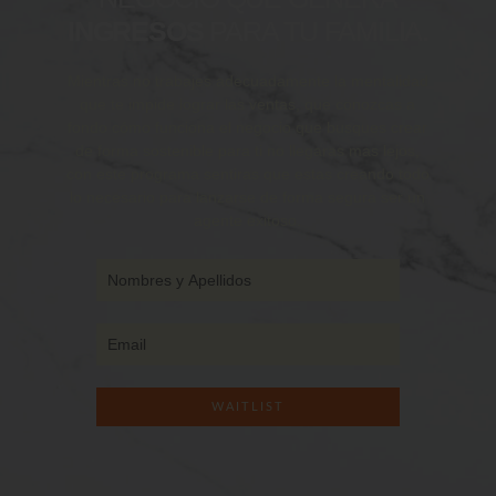
INGRESOS
PARA TU FAMILIA.
Mientras no trabajes adecuadamente la mentalidad
que te impide lograr las ventas, que conozcas a
fondo cómo funciona el negocio que busques crear
de forma sostenible para ti no llegaras mas lejos,
con este programa sentiras que estas creando todo
lo necesario para lanzarse de forma segura ser un
agente exitoso.
WAITLIST