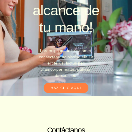
alcance de
tu mano!
Lorem ipsum dolor sit amet,
consectetur adipiscing elit. Ut
elit tellus, luctus nec
ullamcorper mattis, pulvinar
dapibus leo.
HAZ CLIC AQUÍ
Contáctanos