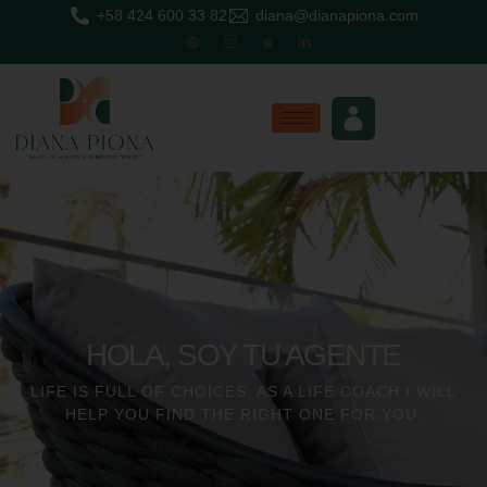
+58 424 600 33 82
diana@dianapiona.com
HOLA, SOY TU AGENTE
LIFE IS FULL OF CHOICES, AS A LIFE COACH I WILL
HELP YOU FIND THE RIGHT ONE FOR YOU.