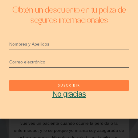
Obtén un descuento en tu poliza de
seguros internacionales
He aprendido que son decisiones que se toman en la
calma lo que hace que puedas vivir en tranquilidad y
bienestar. Por eso me apasiona ayudarte a tomar esta
decision, con la calma suficiente y desde ahi porteger el
SUSCRIBIR
patrimonio de tu familia, para construir en bases solidas
No gracias
y saber que puedes estar tranquilo, seguro y bien
respaldado cuando ocurra un evento. Trabajo
representando empresas de seguros internacionales,
que para ellas tu eres lo mas importante, porque te
vuelves un paciente cuando ocurre la perdida o la
enfermedad, y lo se porque yo misma soy asegurada de
estas empresas. Mi poliza de salud y mi familia y mi