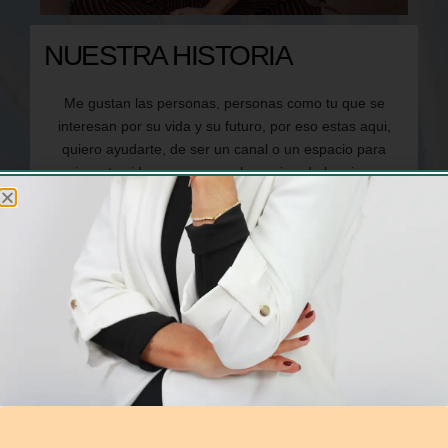
NUESTRA HISTORIA
Me gustan las personas, personas como tu que se
interesan por su vida y su futuro, por eso estas aqui,
quiero ayudarte, de ser un canal o un espacio para
mejorar tu vida, con eso que ha mejorado la mia, con
mis conocimientos y experiencia, se lo que se siente no
tener proteccion y no saber a donde ir cuando ocurre
una situacion como un diagnostico inesperado, tambien
se, como el dinero se puede acabar cn tan solo no
haber tenido la prioridad una poliza de vida o una poliza
de salud.